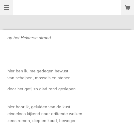
't Nieuwe Diep
Ga
direct
naar
de
hoofdinhoud
op het Helderse strand
hier ben ik, me gedegen bewust
van schelpen, mossels en stenen
door het getij zo glad rond geslepen
hier hoor ik, geluiden van de kust
eindeloos kijkend naar driftende wolken
zeestromen, diep en koud, bewegen