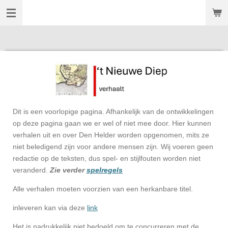
't Nieuwe Diep
Ga
direct
naar
de
hoofdinhoud
Dit is een voorlopige pagina. Afhankelijk van de ontwikkelingen
op deze pagina gaan we er wel of niet mee door. Hier kunnen
verhalen uit en over Den Helder worden opgenomen, mits ze
niet beledigend zijn voor andere mensen zijn. Wij voeren geen
redactie op de teksten, dus spel- en stijlfouten worden niet
veranderd.
Zie verder
spelregels
Alle verhalen moeten voorzien van een herkanbare titel.
inleveren kan via deze
link
Het is nadrukkelijk niet bedoeld om te concurreren met de