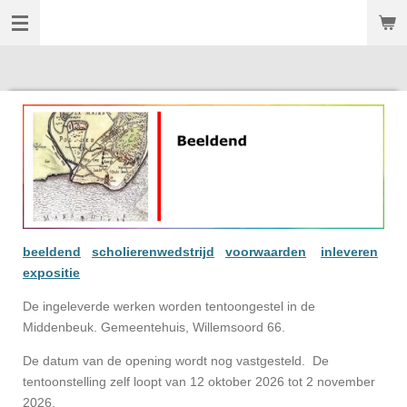
't Nieuwe Diep
Ga
direct
naar
de
hoofdinhoud
beeldend
scholierenwedstrijd
voorwaarden
inleveren
expositie
De ingeleverde werken worden tentoongestel in de
Middenbeuk. Gemeentehuis, Willemsoord 66.
De datum van de opening wordt nog vastgesteld. De
tentoonstelling zelf loopt van 12 oktober 2026 tot 2 november
2026.