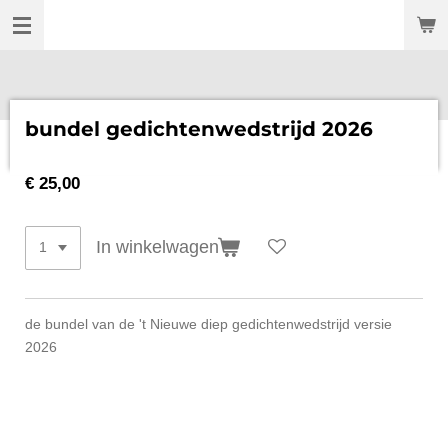
't Nieuwe Diep
Ga
direct
naar
de
hoofdinhoud
bundel gedichtenwedstrijd 2026
€ 25,00
In winkelwagen
de bundel van de 't Nieuwe diep gedichtenwedstrijd versie
2026